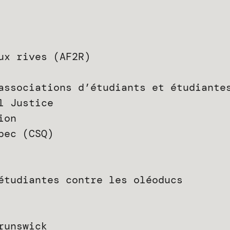
ux rives (AF2R)
associations d’étudiants et étudiante
l Justice
ion
bec (CSQ)
étudiantes contre les oléoducs
runswick