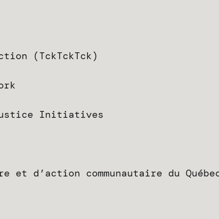
ction (TckTckTck)
ork
ustice Initiatives
re et d’action communautaire du Québe